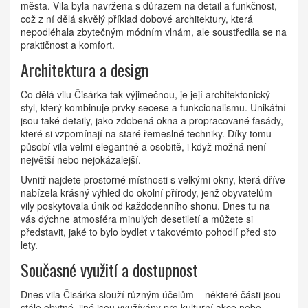
města. Vila byla navržena s důrazem na detail a funkčnost,
což z ní dělá skvělý příklad dobové architektury, která
nepodléhala zbytečným módním vlnám, ale soustředila se na
praktičnost a komfort.
Architektura a design
Co dělá vilu Čisárka tak výjimečnou, je její architektonický
styl, který kombinuje prvky secese a funkcionalismu. Unikátní
jsou také detaily, jako zdobená okna a propracované fasády,
které si vzpomínají na staré řemeslné techniky. Díky tomu
působí vila velmi elegantně a osobitě, i když možná není
největší nebo nejokázalejší.
Uvnitř najdete prostorné místnosti s velkými okny, která dříve
nabízela krásný výhled do okolní přírody, jenž obyvatelům
vily poskytovala únik od každodenního shonu. Dnes tu na
vás dýchne atmosféra minulých desetiletí a můžete si
představit, jaké to bylo bydlet v takovémto pohodlí před sto
lety.
Současné využití a dostupnost
Dnes vila Čisárka slouží různým účelům – některé části jsou
stále obytné, jiné jsou využívány pro kulturní akce nebo