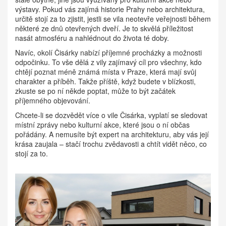
výstavy. Pokud vás zajímá historie Prahy nebo architektura,
určitě stojí za to zjistit, jestli se vila neotevře veřejnosti během
některé ze dnů otevřených dveří. Je to skvělá příležitost
nasát atmosféru a nahlédnout do života té doby.
Navíc, okolí Čisárky nabízí příjemné procházky a možnosti
odpočinku. To vše dělá z vily zajímavý cíl pro všechny, kdo
chtějí poznat méně známá místa v Praze, která mají svůj
charakter a příběh. Takže příště, když budete v blízkosti,
zkuste se po ní někde poptat, může to být začátek
příjemného objevování.
Chcete-li se dozvědět více o vile Čisárka, vyplatí se sledovat
místní zprávy nebo kulturní akce, které jsou o ní občas
pořádány. A nemusíte být expert na architekturu, aby vás její
krása zaujala – stačí trochu zvědavosti a chtít vidět něco, co
stojí za to.