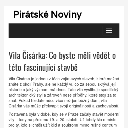
Pirátské Noviny
Zobrazit
navigaci
Vila Čisárka: Co byste měli vědět o
této fascinující stavbě
Vila Čisárka je jednou z těch zajímavých staveb, které možná
znáte z okolí Prahy, ale ne každý ví, co za sebou skrývá její
historie a jaký význam má dnes. Tato vila vystihuje specifický
architektonický styl a zároveň nese příběhy, které stojí za to
znát. Pokud hledáte něco více než jen běžný dům, vila
Čisárka vás může překvapit svojí originálností a zachovalostí.
Postavena byla v době, kdy se v Praze začaly stavět moderní
vily – tedy na přelomu 19. a 20. století. Už tehdy šlo o místo
pro ty, kdo si chtěli užít klid a soukromí mimo rušné centrum