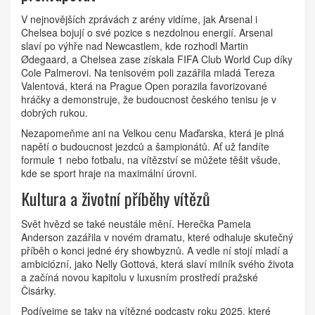
V nejnovějších zprávách z arény vidíme, jak Arsenal i
Chelsea bojují o své pozice s nezdolnou energií. Arsenal
slaví po výhře nad Newcastlem, kde rozhodl Martin
Ødegaard, a Chelsea zase získala FIFA Club World Cup díky
Cole Palmerovi. Na tenisovém poli zazářila mladá Tereza
Valentová, která na Prague Open porazila favorizované
hráčky a demonstruje, že budoucnost českého tenisu je v
dobrých rukou.
Nezapomeňme ani na Velkou cenu Maďarska, která je plná
napětí o budoucnost jezdců a šampionátů. Ať už fandíte
formule 1 nebo fotbalu, na vítězství se můžete těšit všude,
kde se sport hraje na maximální úrovni.
Kultura a životní příběhy vítězů
Svět hvězd se také neustále mění. Herečka Pamela
Anderson zazářila v novém dramatu, které odhaluje skutečný
příběh o konci jedné éry showbyznů. A vedle ní stojí mladí a
ambiciózní, jako Nelly Gottová, která slaví milník svého života
a začíná novou kapitolu v luxusním prostředí pražské
Čisárky.
Podívejme se taky na vítězné podcasty roku 2025, které