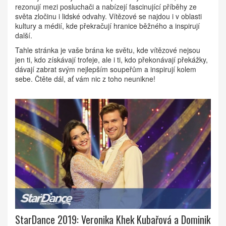
rezonují mezi posluchači a nabízejí fascinující příběhy ze
světa zločinu i lidské odvahy. Vítězové se najdou i v oblasti
kultury a médií, kde překračují hranice běžného a inspirují
další.
Tahle stránka je vaše brána ke světu, kde vítězové nejsou
jen ti, kdo získávají trofeje, ale i ti, kdo překonávají překážky,
dávají zabrat svým nejlepším soupeřům a inspirují kolem
sebe. Čtěte dál, ať vám nic z toho neunikne!
StarDance 2019: Veronika Khek Kubařová a Dominik