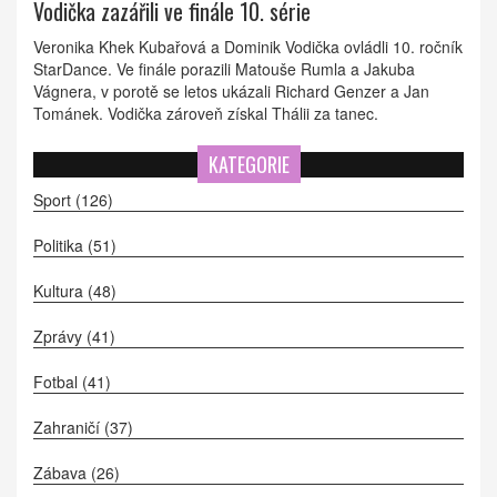
Vodička zazářili ve finále 10. série
Veronika Khek Kubařová a Dominik Vodička ovládli 10. ročník
StarDance. Ve finále porazili Matouše Rumla a Jakuba
Vágnera, v porotě se letos ukázali Richard Genzer a Jan
Tománek. Vodička zároveň získal Thálii za tanec.
KATEGORIE
Sport
(126)
Politika
(51)
Kultura
(48)
Zprávy
(41)
Fotbal
(41)
Zahraničí
(37)
Zábava
(26)