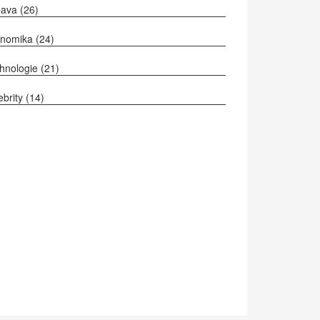
bava
(26)
onomika
(24)
hnologie
(21)
ebrity
(14)