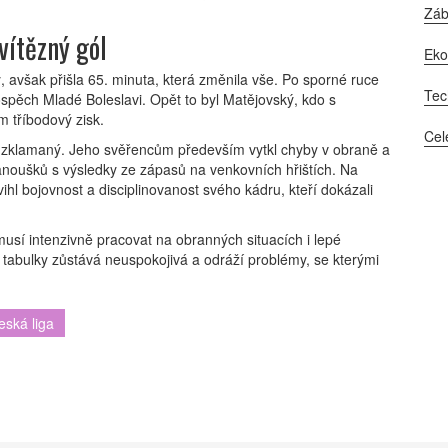
Zá
vítězný gól
Ek
avšak přišla 65. minuta, která změnila vše. Po sporné ruce
Tec
ospěch Mladé Boleslavi. Opět to byl Matějovský, kdo s
m tříbodový zisk.
Cel
e zklamaný. Jeho svěřencům především vytkl chyby v obraně a
anoušků s výsledky ze zápasů na venkovních hřištích. Na
hl bojovnost a disciplinovanost svého kádru, kteří dokázali
usí intenzivně pracovat na obranných situacích i lepé
 tabulky zůstává neuspokojivá a odráží problémy, se kterými
eská liga