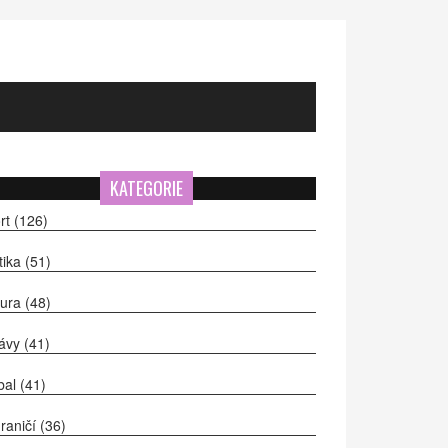
KATEGORIE
rt
(126)
itika
(51)
tura
(48)
ávy
(41)
bal
(41)
raničí
(36)