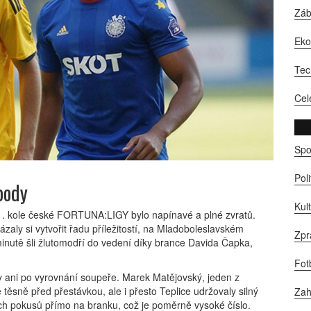
Zá
Ek
Tec
Cel
Spo
Pol
body
Kul
1. kole české FORTUNA:LIGY bylo napínavé a plné zvratů.
zaly si vytvořit řadu příležitostí, na Mladoboleslavském
Zpr
inutě šli žlutomodří do vedení díky brance Davida Čapka,
Fot
ly ani po vyrovnání soupeře. Marek Matějovský, jeden z
 těsně před přestávkou, ale i přesto Teplice udržovaly silný
Zah
ých pokusů přímo na branku, což je poměrně vysoké číslo.