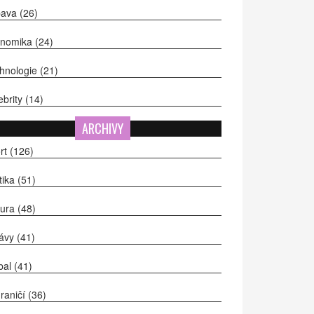
bava
(26)
onomika
(24)
hnologie
(21)
ebrity
(14)
ARCHIVY
rt
(126)
itika
(51)
tura
(48)
ávy
(41)
bal
(41)
raničí
(36)