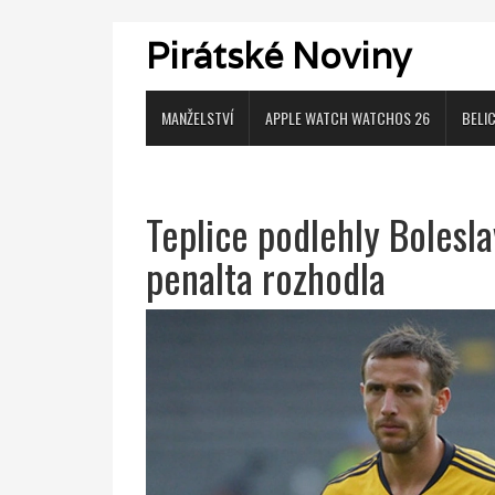
Pirátské Noviny
MANŽELSTVÍ
APPLE WATCH WATCHOS 26
BELI
Teplice podlehly Bolesla
penalta rozhodla