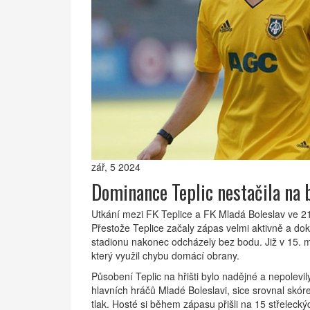
zář, 5 2024
Dominance Teplic nestačila na 
Utkání mezi FK Teplice a FK Mladá Boleslav ve 2
Přestože Teplice začaly zápas velmi aktivně a doká
stadionu nakonec odcházely bez bodu. Již v 15. m
který využil chybu domácí obrany.
Působení Teplic na hřišti bylo nadějné a nepolevi
hlavních hráčů Mladé Boleslavi, sice srovnal skóre
tlak. Hosté si během zápasu přišli na 15 střeleck