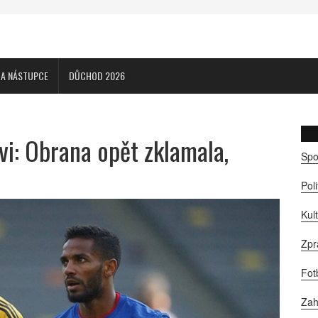
CA NÁSTUPCE
DŮCHOD 2026
vi: Obrana opět zklamala,
Spo
Pol
Kul
Zpr
Fot
Zah