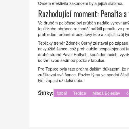
Ovšem efektivita zakončení byla jejich slabinou.
Rozhodující moment: Penalta a 
Ve druhém poločase byl průběh nadále vyrovnaný, 
teplického obránce rozhodčí nařídil penaltu ve pr
přehledem proměnil pokutový kop a zajistil svůj tý
Teplický trenér Zdeněk Černý zůstával po zápas
nevyužité šance, což prohloubilo nespokojenost f
druhé straně Pavel Hoftych, kouč domácích, vyzdvi
udržet svou sedmou pozici v tabulce.
Pro Teplice byla tato prohra dalším důkazem, že m
zužitkovat své šance. Pozice týmu ve spodní části
tým zápasí už delší dobu.
Štítky:
fotbal
Teplice
Mladá Boleslav
č