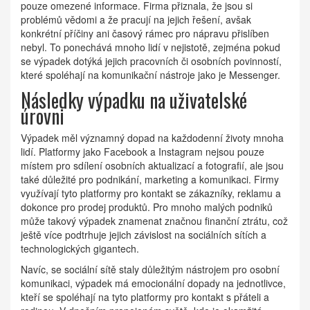
pouze omezené informace. Firma přiznala, že jsou si
problémů vědomi a že pracují na jejich řešení, avšak
konkrétní příčiny ani časový rámec pro nápravu přislíben
nebyl. To ponechává mnoho lidí v nejistotě, zejména pokud
se výpadek dotýká jejich pracovních či osobních povinností,
které spoléhají na komunikační nástroje jako je Messenger.
Následky výpadku na uživatelské
úrovni
Výpadek měl významný dopad na každodenní životy mnoha
lidí. Platformy jako Facebook a Instagram nejsou pouze
místem pro sdílení osobních aktualizací a fotografií, ale jsou
také důležité pro podnikání, marketing a komunikaci. Firmy
využívají tyto platformy pro kontakt se zákazníky, reklamu a
dokonce pro prodej produktů. Pro mnoho malých podniků
může takový výpadek znamenat značnou finanční ztrátu, což
ještě více podtrhuje jejich závislost na sociálních sítích a
technologických gigantech.
Navíc, se sociální sítě staly důležitým nástrojem pro osobní
komunikaci, výpadek má emocionální dopady na jednotlivce,
kteří se spoléhají na tyto platformy pro kontakt s přáteli a