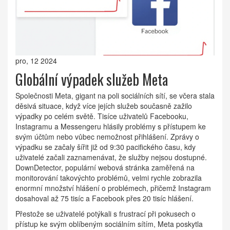
pro, 12 2024
Globální výpadek služeb Meta
Společnosti Meta, gigant na poli sociálních sítí, se včera stala
děsivá situace, když více jejích služeb současně zažilo
výpadky po celém světě. Tisíce uživatelů Facebooku,
Instagramu a Messengeru hlásily problémy s přístupem ke
svým účtům nebo vůbec nemožnost přihlášení. Zprávy o
výpadku se začaly šířit již od 9:30 pacifického času, kdy
uživatelé začali zaznamenávat, že služby nejsou dostupné.
DownDetector, populární webová stránka zaměřená na
monitorování takovýchto problémů, velmi rychle zobrazila
enormní množství hlášení o problémech, přičemž Instagram
dosahoval až 75 tisíc a Facebook přes 20 tisíc hlášení.
Přestože se uživatelé potýkali s frustrací při pokusech o
přístup ke svým oblíbeným sociálním sítím, Meta poskytla