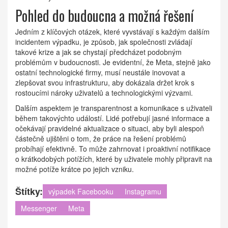
Pohled do budoucna a možná řešení
Jedním z klíčových otázek, které vyvstávají s každým dalším
incidentem výpadku, je způsob, jak společnosti zvládají
takové krize a jak se chystají předcházet podobným
problémům v budoucnosti. Je evidentní, že Meta, stejně jako
ostatní technologické firmy, musí neustále inovovat a
zlepšovat svou infrastrukturu, aby dokázala držet krok s
rostoucími nároky uživatelů a technologickými výzvami.
Dalším aspektem je transparentnost a komunikace s uživateli
během takovýchto událostí. Lidé potřebují jasné informace a
očekávají pravidelné aktualizace o situaci, aby byli alespoň
částečně ujištěni o tom, že práce na řešení problémů
probíhají efektivně. To může zahrnovat i proaktivní notifikace
o krátkodobých potížích, které by uživatele mohly připravit na
možné potíže krátce po jejich vzniku.
Štítky:
výpadek Facebooku
Instagramu
Messenger
Meta