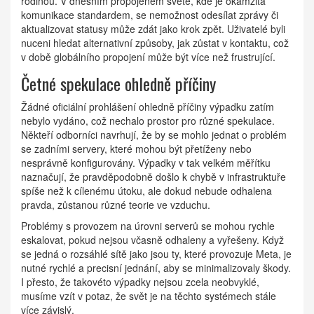
rodinou. V dnešním propojeném světě, kde je okamžitá
komunikace standardem, se nemožnost odesílat zprávy či
aktualizovat statusy může zdát jako krok zpět. Uživatelé byli
nuceni hledat alternativní způsoby, jak zůstat v kontaktu, což
v době globálního propojení může být více než frustrující.
Četné spekulace ohledně příčiny
Žádné oficiální prohlášení ohledně příčiny výpadku zatím
nebylo vydáno, což nechalo prostor pro různé spekulace.
Někteří odborníci navrhují, že by se mohlo jednat o problém
se zadními servery, které mohou být přetíženy nebo
nesprávně konfigurovány. Výpadky v tak velkém měřítku
naznačují, že pravděpodobně došlo k chybě v infrastruktuře
spíše než k cílenému útoku, ale dokud nebude odhalena
pravda, zůstanou různé teorie ve vzduchu.
Problémy s provozem na úrovni serverů se mohou rychle
eskalovat, pokud nejsou včasně odhaleny a vyřešeny. Když
se jedná o rozsáhlé sítě jako jsou ty, které provozuje Meta, je
nutné rychlé a precisní jednání, aby se minimalizovaly škody.
I přesto, že takovéto výpadky nejsou zcela neobvyklé,
musíme vzít v potaz, že svět je na těchto systémech stále
více závislý.