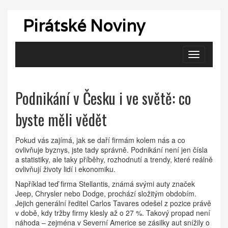
Pirátské Noviny
Zobrazit
navigaci
Podnikání v Česku i ve světě: co
byste měli vědět
Pokud vás zajímá, jak se daří firmám kolem nás a co
ovlivňuje byznys, jste tady správně. Podnikání není jen čísla
a statistiky, ale taky příběhy, rozhodnutí a trendy, které reálně
ovlivňují životy lidí i ekonomiku.
Například teď firma Stellantis, známá svými auty značek
Jeep, Chrysler nebo Dodge, prochází složitým obdobím.
Jejich generální ředitel Carlos Tavares odešel z pozice právě
v době, kdy tržby firmy klesly až o 27 %. Takový propad není
náhoda – zejména v Severní Americe se zásilky aut snížily o