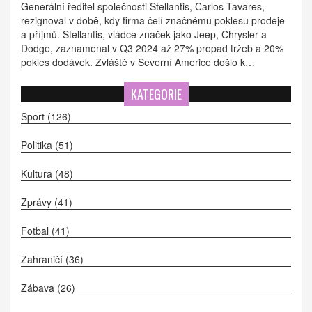
Generální ředitel společnosti Stellantis, Carlos Tavares,
rezignoval v době, kdy firma čelí značnému poklesu prodeje
a příjmů. Stellantis, vládce značek jako Jeep, Chrysler a
Dodge, zaznamenal v Q3 2024 až 27% propad tržeb a 20%
pokles dodávek. Zvláště v Severní Americe došlo k
dramatickému snížení zásilek o 36%, což přispělo ke
globálnímu oslabení. CFO firmy, Doug Ostermann, se
KATEGORIE
připravuje na zlepšení situace inovacemi a snížením cen.
Sport
(126)
Politika
(51)
Kultura
(48)
Zprávy
(41)
Fotbal
(41)
Zahraničí
(36)
Zábava
(26)