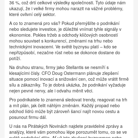
36 %, což drtí celkové výsledky společnosti. Tyto údaje nám
ukazují, že i velké firmy mohou narazit na vážné problémy,
které ovlivní celý sektor.
A co to znamená pro vás? Pokud přemýšlíte o podnikání
nebo sledujete investice, je důležité vnímat tyhle signály v
ekonomice. Pokles tržeb a odchody klíčových osobností
mohou souviset s konkurencí, změnami na trhu nebo
technickými inovacemi. Ve světě byznysu platí – kdo se
nepřizpůsobí, nezačne růst nebo se dokonce dostane do
potíží.
Na druhou stranu, firmy jako Stellantis se nesmíří s
klesajícími čísly. CFO Doug Ostermann plánuje zlepšení
situace pomocí inovací a snižování cen, což může vrátit firmě
sílu a zákazníky. To je dobrá ukázka, že podnikání vyžaduje
nejen pevné nervy, ale i odvahu měnit věci.
Pro podnikatele to znamená sledovat trendy, reagovat na trh
a mít plán, jak čelit náhlým změnám. Každý propad nebo
odchod lídrů může být zároveň šancí najít novou cestu a
posunout firmu dál.
U nás na Pirátských Novinách najdete pravidelné zprávy a
analýzy, které vám pomohou lépe porozumět tomu, co se ve
světě podnikání děje. Ať už jste zkušený byznysmen nebo