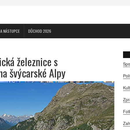
CA NÁSTUPCE
DŮCHOD 2026
ická železnice s
Spo
na švýcarské Alpy
Pol
Kul
Zpr
Fot
Zah