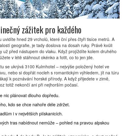
dinečný zážitek pro každého
uvidíte hned 29 vrcholů, které ční přes čtyři tisíce metrů. A
lostí geografie, je tady doslova na dosah ruky. Právě kvůli
áty už před nástupem do vlaku. Když projíždíte kolem druhého
ete v létě stáhnout okénko a fotit, co to jen jde.
tu se ukrývá 3100 Kulmhotel – nejvýše položený hotel ve
vu, nebo si dopřát nocleh s romantickým výhledem, jít na túru
ákají k poznávání horské přírody. A když přijedete v zimě,
z totiž nekončí ani při nejhorším počasí.
te nic plánovat dlouho dopředu.
ého, kdo se chce nahoře déle zdržet.
dlům i v největších plískanicích.
ových tras nabídnout nemůže – pohled na pravou alpskou