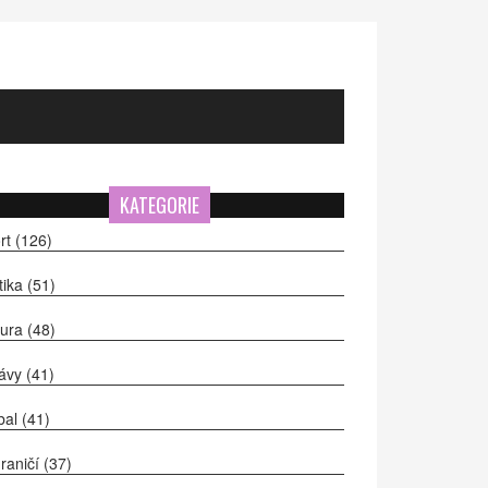
KATEGORIE
rt
(126)
itika
(51)
tura
(48)
ávy
(41)
bal
(41)
raničí
(37)