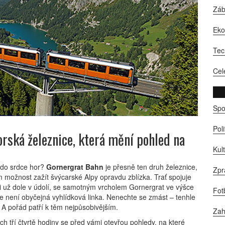
Zá
Ek
Tec
Cel
Spo
Pol
rská železnice, která mění pohled na
Kul
 do srdce hor?
Gornergrat Bahn
je přesně ten druh železnice,
Zpr
možnost zažít švýcarské Alpy opravdu zblízka. Trať spojuje
ti už dole v údolí, se samotným vrcholem Gornergrat ve výšce
Fot
hle není obyčejná vyhlídková linka. Nenechte se zmást – tenhle
 A pořád patří k těm nejpůsobivějším.
Zah
ch tří čtvrtě hodiny se před vámi otevřou pohledy, na které