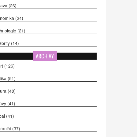
bava
(26)
onomika
(24)
hnologie
(21)
ebrity
(14)
ARCHIVY
rt
(126)
itika
(51)
tura
(48)
ávy
(41)
bal
(41)
raničí
(37)