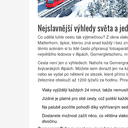
Nejslavnější výhledy světa a je
Co udělá tuhle cestu tak výjimečnou? Z okna vlaku 
Matterhorn, špice, kterou zná snad každý i bez zna
těmto scénám si tu lidé často připravují fotoapar
největšího ledovce v Alpách, Gornergletscheru, můž
Cesta není jen o výhledech. Nahoře na Gornergra
švýcarských Alpách. Můžete sem dorazit jen na ká
nebo se vydat po některé ze stezek, které přímo l
železnice obslouží až 1200 lyžařů za hodinu. Provo
Vlaky vyjíždějí každých 24 minut, takže nemusí
Jízdné je platné pro obě cesty, což potěší každ
Na palubě pocítíte pohodlí díky vyhřívaným seda
Dostanete možnost zažít něco, co většina vlak
divočinu.