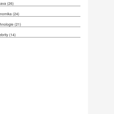
bava
(26)
onomika
(24)
hnologie
(21)
ebrity
(14)