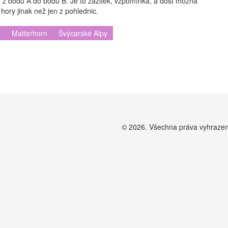
z bodu A do bodu B. Je to zážitek, vzpomínka, a dost možná
ory jinak než jen z pohlednic.
e
Matterhorn
Švýcarské Alpy
© 2026. Všechna práva vyhraze