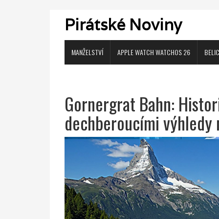
Pirátské Noviny
MANŽELSTVÍ
APPLE WATCH WATCHOS 26
BELI
Gornergrat Bahn: Histor
dechberoucími výhledy 