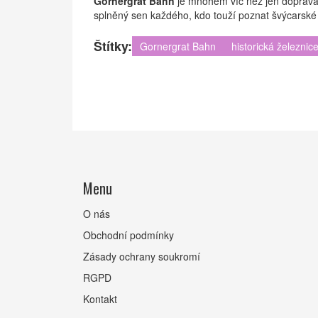
Gornergrat Bahn
je mnohem víc než jen doprava 
splněný sen každého, kdo touží poznat švýcarské h
Štítky:
Gornergrat Bahn
historická železnic
Menu
O nás
Obchodní podmínky
Zásady ochrany soukromí
RGPD
Kontakt