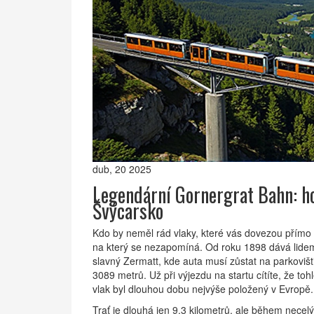
dub, 20 2025
Legendární Gornergrat Bahn: ho
Švýcarsko
Kdo by neměl rád vlaky, které vás dovezou přímo
na který se nezapomíná. Od roku 1898 dává lidem 
slavný Zermatt, kde auta musí zůstat na parkoviš
3089 metrů. Už při výjezdu na startu cítíte, že to
vlak byl dlouhou dobu nejvýše položený v Evropě.
Trať je dlouhá jen 9,3 kilometrů, ale během necelý