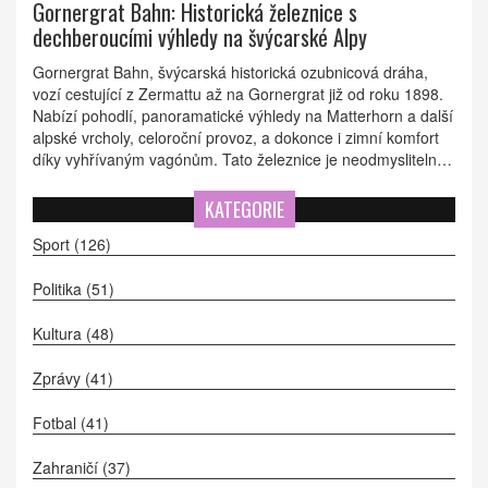
Gornergrat Bahn: Historická železnice s
dechberoucími výhledy na švýcarské Alpy
Gornergrat Bahn, švýcarská historická ozubnicová dráha,
vozí cestující z Zermattu až na Gornergrat již od roku 1898.
Nabízí pohodlí, panoramatické výhledy na Matterhorn a další
alpské vrcholy, celoroční provoz, a dokonce i zimní komfort
díky vyhřívaným vagónům. Tato železnice je neodmyslitelnou
součástí výletů za přírodou a zážitky.
KATEGORIE
Sport
(126)
Politika
(51)
Kultura
(48)
Zprávy
(41)
Fotbal
(41)
Zahraničí
(37)