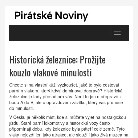
Pirátské Noviny
Zobrazit
navigaci
Historická železnice: Prožijte
kouzlo vlakové minulosti
Chcete si na vlastní kůži vyzkoušet, jaké to bylo cestovat
parním vlakem, který kdysi dominoval dopravě? Historická
železnice je tady přesně pro vás. Není to jen o přepravě z
bodu A do B, ale o opravdovém zážitku, který vás přenese
do minulosti.
V Česku je několik míst, kde si můžete vyjet na nostalgickou
jízdu. Staré parní lokomotivy a historické vozy často
připomínají dobu, kdy železnice byla páteří celé země. Tyto
vlaky nejezdí jen jako atrakce, ale slouží i jako živá muzea na