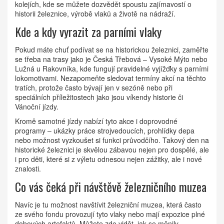
kolejích, kde se můžete dozvědět spoustu zajímavostí o
historii železnice, výrobě vlaků a životě na nádraží.
Kde a kdy vyrazit za parními vlaky
Pokud máte chuť podívat se na historickou železnici, zaměřte
se třeba na trasy jako je Česká Třebová – Vysoké Mýto nebo
Lužná u Rakovníka, kde fungují pravidelné vyjížďky s parními
lokomotivami. Nezapomeňte sledovat termíny akcí na těchto
tratích, protože často bývají jen v sezóně nebo při
speciálních příležitostech jako jsou víkendy historie či
Vánoční jízdy.
Kromě samotné jízdy nabízí tyto akce i doprovodné
programy – ukázky práce strojvedoucích, prohlídky depa
nebo možnost vyzkoušet si funkci průvodčího. Takový den na
historické železnici je skvělou zábavou nejen pro dospělé, ale
i pro děti, které si z výletu odnesou nejen zážitky, ale i nové
znalosti.
Co vás čeká při návštěvě železničního muzea
Navíc je tu možnost navštívit železniční muzea, která často
ze svého fondu provozují tyto vlaky nebo mají expozice plné
dobových artefaktů. Můžete zde vidět, jak se měnily