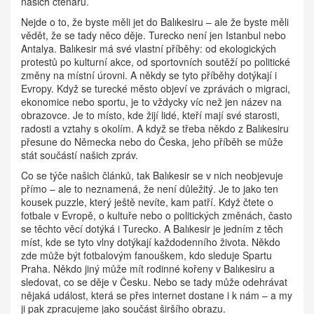
našich čtenářů.
Nejde o to, že byste měli jet do Balıkesiru – ale že byste měli
vědět, že se tady něco děje. Turecko není jen Istanbul nebo
Antalya. Balıkesir má své vlastní příběhy: od ekologických
protestů po kulturní akce, od sportovních soutěží po politické
změny na místní úrovni. A někdy se tyto příběhy dotýkají i
Evropy. Když se turecké město objeví ve zprávách o migraci,
ekonomice nebo sportu, je to vždycky víc než jen název na
obrazovce. Je to místo, kde žijí lidé, kteří mají své starosti,
radosti a vztahy s okolím. A když se třeba někdo z Balıkesiru
přesune do Německa nebo do Česka, jeho příběh se může
stát součástí našich zpráv.
Co se týče našich článků, tak Balıkesir se v nich neobjevuje
přímo – ale to neznamená, že není důležitý. Je to jako ten
kousek puzzle, který ještě nevíte, kam patří. Když čtete o
fotbale v Evropě, o kultuře nebo o politických změnách, často
se těchto věcí dotýká i Turecko. A Balıkesir je jedním z těch
míst, kde se tyto vlny dotýkají každodenního života. Někdo
zde může být fotbalovým fanouškem, kdo sleduje Spartu
Praha. Někdo jiný může mít rodinné kořeny v Balıkesiru a
sledovat, co se děje v Česku. Nebo se tady může odehrávat
nějaká událost, která se přes internet dostane i k nám – a my
ji pak zpracujeme jako součást širšího obrazu.