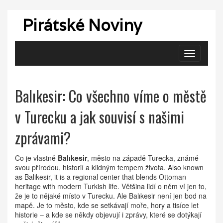
Pirátské Noviny
Zobrazit
navigaci
Balıkesir: Co všechno víme o městě
v Turecku a jak souvisí s našimi
zprávami?
Co je vlastně
Balıkesir
,
město na západě Turecka, známé
svou přírodou, historií a klidným tempem života
. Also known
as
Balikesir
, it is a regional center that blends Ottoman
heritage with modern Turkish life.
Většina lidí o něm ví jen to,
že je to nějaké místo v Turecku. Ale Balıkesir není jen bod na
mapě. Je to město, kde se setkávají moře, hory a tisíce let
historie – a kde se někdy objevují i zprávy, které se dotýkají