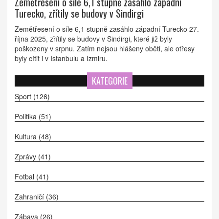
Zemětřesení o síle 6,1 stupně zasáhlo západní
Turecko, zřítily se budovy v Sindirgi
Zemětřesení o síle 6,1 stupně zasáhlo západní Turecko 27.
října 2025, zřítily se budovy v Sindirgi, které již byly
poškozeny v srpnu. Zatím nejsou hlášeny oběti, ale otřesy
byly cítit i v Istanbulu a Izmiru.
KATEGORIE
Sport
(126)
Politika
(51)
Kultura
(48)
Zprávy
(41)
Fotbal
(41)
Zahraničí
(36)
Zábava
(26)