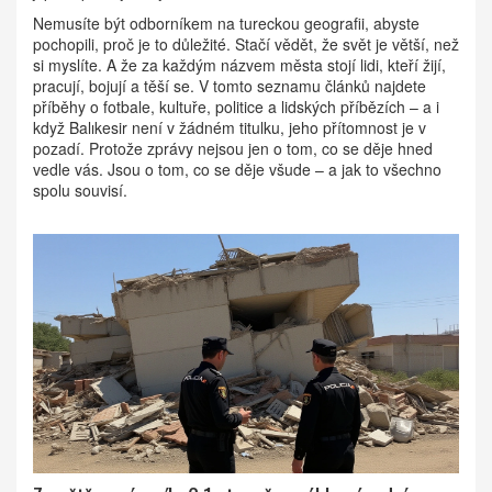
Nemusíte být odborníkem na tureckou geografii, abyste
pochopili, proč je to důležité. Stačí vědět, že svět je větší, než
si myslíte. A že za každým názvem města stojí lidi, kteří žijí,
pracují, bojují a těší se. V tomto seznamu článků najdete
příběhy o fotbale, kultuře, politice a lidských příbězích – a i
když Balıkesir není v žádném titulku, jeho přítomnost je v
pozadí. Protože zprávy nejsou jen o tom, co se děje hned
vedle vás. Jsou o tom, co se děje všude – a jak to všechno
spolu souvisí.