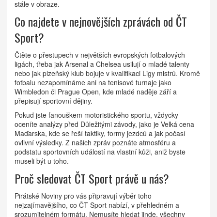
stále v obraze.
Co najdete v nejnovějších zprávách od ČT
Sport?
Čtěte o přestupech v největších evropských fotbalových
ligách, třeba jak Arsenal a Chelsea usilují o mladé talenty
nebo jak plzeňský klub bojuje v kvalifikaci Ligy mistrů. Kromě
fotbalu nezapomínáme ani na tenisové turnaje jako
Wimbledon či Prague Open, kde mladé naděje září a
přepisují sportovní dějiny.
Pokud jste fanouškem motoristického sportu, vždycky
oceníte analýzy před Důležitými závody, jako je Velká cena
Maďarska, kde se řeší taktiky, formy jezdců a jak počasí
ovlivní výsledky. Z našich zpráv poznáte atmosféru a
podstatu sportovních událostí na vlastní kůži, aniž byste
museli být u toho.
Proč sledovat ČT Sport právě u nás?
Pirátské Noviny pro vás připravují výběr toho
nejzajímavějšího, co ČT Sport nabízí, v přehledném a
srozumitelném formátu. Nemusíte hledat jinde, všechny