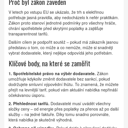
Proč byl zákon zaveden
V letech po vstupu EU se ukázalo, že trh s elektřinou
potřebuje jasná pravidla, aby nedocházelo k nefér praktikám.
Zákon proto stanoví jednotné podmínky pro všechny hráče,
chrání spotřebitele před skrytými poplatky a zajišťuje
transparentnost tarifů.
Dalším cílem je podpořit soutěž – pokud má zákazník jasnou
představu o tom, co může a co nemůže, může si snadněji
vybrat dodavatele, který nejlépe odpovídá jeho potřebám.
Klíčové body, na které se zaměřit
1. Spotřebitelské právo na výběr dodavatele.
Zákon
umožňuje kdykoliv změnit dodavatele bez sankcí, pokud
dodržujete smluvní výpovědní lhůtu. To znamená, že můžete
přejít na levnější tarif, pokud vám aktuální nabídka nepřináší
očekávanou úsporu.
2. Přehlednost tarifů.
Dodavatelé musí uvádět všechny
složky ceny – od energie přes poplatky za přenos až po další
služby – na jedné faktuře. Díky tomu snadno porovnáte,
která nabídka je skutečně výhodná.