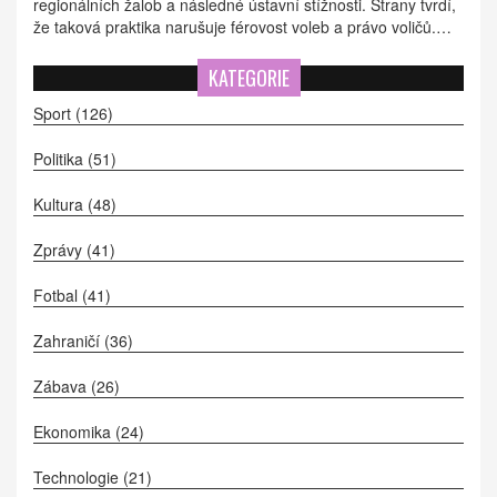
regionálních žalob a následné ústavní stížnosti. Strany tvrdí,
že taková praktika narušuje férovost voleb a právo voličů.
SPD údajně zahrnuje Tricoloru, Svobodné a PRO, zatímco
Stačilo spojuje komunisty i sociální demokraty. Přestože
KATEGORIE
regionální soudy návrhy odmítly, Volt pokračuje v odvolacím
Sport
(126)
řízení.
Politika
(51)
Kultura
(48)
Zprávy
(41)
Fotbal
(41)
Zahraničí
(36)
Zábava
(26)
Ekonomika
(24)
Technologie
(21)