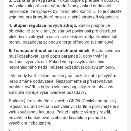
3. Ochrana při výpadku.
Pokud dojde k přerušení dodávky,
má zákazník právo na náhradu škody, pokud dodavatel
neprokáže, že výpadek byl mimo jeho kontrolu. To je důležité
zejména pro firmy, které nesou značné ztráty při výpadcích.
4. Stupeň regulace nových zdrojů.
Zákon podporuje
obnovitelné zdroje tím, že stanoví povinnosti pro distribuci
elektřiny z větrných a solárních elektráren. Spotřebitelé tak
mohou požadovat zelenou energii přímo ve své smlouvě.
5. Transparentnost smluvních podmínek.
Každá smlouva
musí obsahovat jasný popis parametrů, doby trvání a
možnost vypovězení. Pokud vám poskytovatel něco
nepřehledného nedá, můžete požadovat opravu smlouvy.
Tyto body tvoří základ, na který se můžete opřít při výběru
nebo změně dodavatele. Nezapomeňte si při srovnávání
nabídek ověřit, zda jsou všechny poplatky zahrnuty a zda
smlouva splňuje výše uvedené požadavky.
Praktický tip: stáhněte si z webu ČEZN (Český energetický
regulační úřad) seznam schválených tarifů a porovnejte je s
vaší současnou fakturou. Pokud najdete výrazný rozdíl,
neváhejte kontaktovat svého dodavatele a požádat o
vysvětlení nebo změnu.