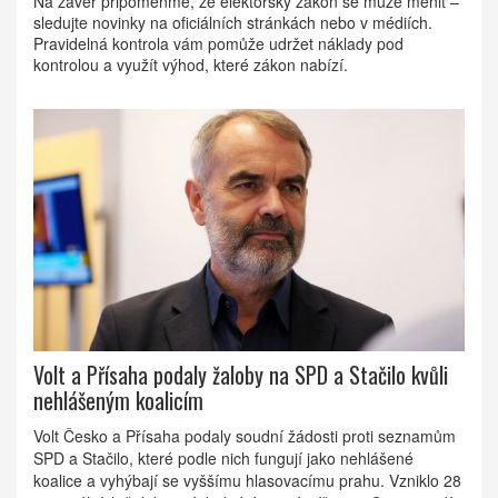
Na závěr připomeňme, že elektorský zákon se může měnit –
sledujte novinky na oficiálních stránkách nebo v médiích.
Pravidelná kontrola vám pomůže udržet náklady pod
kontrolou a využít výhod, které zákon nabízí.
Volt a Přísaha podaly žaloby na SPD a Stačilo kvůli
nehlášeným koalicím
Volt Česko a Přísaha podaly soudní žádosti proti seznamům
SPD a Stačilo, které podle nich fungují jako nehlášené
koalice a vyhýbají se vyššímu hlasovacímu prahu. Vzniklo 28