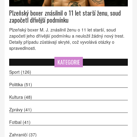
Plzeňský boxer znásilnil o 11 let starší ženu, soud
započetl dřívější podmínku
Plzeňský boxer M. J. znásilnil ženu o 11 let starší, soud
započetl jeho dřívější podmínku a neuložil žádný nový trest.
Detaily případu zůstávají skryté, což vyvolává otázky o
spravedlnosti.
KATEGORIE
Sport
(126)
Politika
(51)
Kultura
(48)
Zprávy
(41)
Fotbal
(41)
Zahraničí
(37)