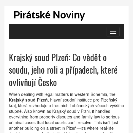
Pirátské Noviny
Zobrazit
navigaci
Krajský soud Plzeň: Co vědět o
soudu, jeho roli a případech, které
ovlivňují Česko
When dealing with legal matters in western Bohemia, the
Krajský soud Plzeň
,
hlavní soudní instituce pro Plzeňský
kraj, která rozhoduje o trestních i občanských věcech vyššího
stupně
. Also known as
Krajský soud v Plzni
, it handles
everything from property disputes and family law to serious
criminal cases that local courts can't resolve.
This isn't just
another building on a street in Plzeň—it's where real-life