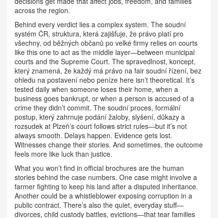
decisions get made that affect jobs, freedom, and families
across the region.
Behind every verdict lies a complex system. The
soudní
systém ČR
,
struktura, která zajišťuje, že právo platí pro
všechny, od běžných občanů po velké firmy
relies on courts
like this one to act as the middle layer—between municipal
courts and the Supreme Court. The
spravedlnost
,
koncept,
který znamená, že každý má právo na fair soudní řízení, bez
ohledu na postavení nebo peníze
here isn’t theoretical. It’s
tested daily when someone loses their home, when a
business goes bankrupt, or when a person is accused of a
crime they didn’t commit. The
soudní proces
,
formální
postup, který zahrnuje podání žaloby, slyšení, důkazy a
rozsudek
at Plzeň’s court follows strict rules—but it’s not
always smooth. Delays happen. Evidence gets lost.
Witnesses change their stories. And sometimes, the outcome
feels more like luck than justice.
What you won’t find in official brochures are the human
stories behind the case numbers. One case might involve a
farmer fighting to keep his land after a disputed inheritance.
Another could be a whistleblower exposing corruption in a
public contract. There’s also the quiet, everyday stuff—
divorces, child custody battles, evictions—that tear families