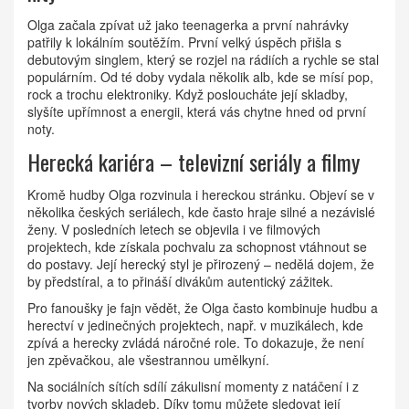
Olga začala zpívat už jako teenagerka a první nahrávky
patřily k lokálním soutěžím. První velký úspěch přišla s
debutovým singlem, který se rozjel na rádiích a rychle se stal
populárním. Od té doby vydala několik alb, kde se mísí pop,
rock a trochu elektroniky. Když posloucháte její skladby,
slyšíte upřímnost a energii, která vás chytne hned od první
noty.
Herecká kariéra – televizní seriály a filmy
Kromě hudby Olga rozvinula i hereckou stránku. Objeví se v
několika českých seriálech, kde často hraje silné a nezávislé
ženy. V posledních letech se objevila i ve filmových
projektech, kde získala pochvalu za schopnost vtáhnout se
do postavy. Její herecký styl je přirozený – nedělá dojem, že
by předstíral, a to přináší divákům autentický zážitek.
Pro fanoušky je fajn vědět, že Olga často kombinuje hudbu a
herectví v jedinečných projektech, např. v muzikálech, kde
zpívá a herecky zvládá náročné role. To dokazuje, že není
jen zpěvačkou, ale všestrannou umělkyní.
Na sociálních sítích sdílí zákulisní momenty z natáčení i z
tvorby nových skladeb. Díky tomu můžete sledovat její