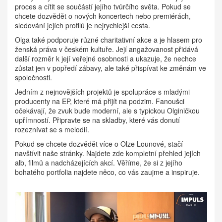
proces a cítit se součástí jejího tvůrčího světa. Pokud se
chcete dozvědět o nových koncertech nebo premiérách,
sledování jejích profilů je nejrychlejší cesta.
Olga také podporuje různé charitativní akce a je hlasem pro
ženská práva v českém kultuře. Její angažovanost přidává
další rozměr k její veřejné osobnosti a ukazuje, že nechce
zůstat jen v popředí zábavy, ale také přispívat ke změnám ve
společnosti.
Jedním z nejnovějších projektů je spolupráce s mladými
producenty na EP, které má přijít na podzim. Fanoušci
očekávají, že zvuk bude moderní, ale s typickou Olginičkou
upřímností. Připravte se na skladby, které vás donutí
rozeznívat se s melodií.
Pokud se chcete dozvědět více o Olze Lounové, stačí
navštívit naše stránky. Najdete zde kompletní přehled jejích
alb, filmů a nadcházejících akcí. Věříme, že si z jejího
bohatého portfolia najdete něco, co vás zaujme a inspiruje.