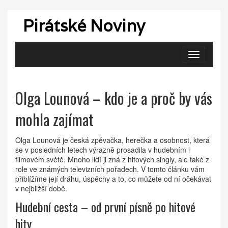
Pirátské Noviny
Zobrazit
navigaci
Olga Lounová – kdo je a proč by vás
mohla zajímat
Olga Lounová je česká zpěvačka, herečka a osobnost, která
se v posledních letech výrazně prosadila v hudebním i
filmovém světě. Mnoho lidí ji zná z hitových singly, ale také z
role ve známých televizních pořadech. V tomto článku vám
přiblížíme její dráhu, úspěchy a to, co můžete od ní očekávat
v nejbližší době.
Hudební cesta – od první písně po hitové
hity