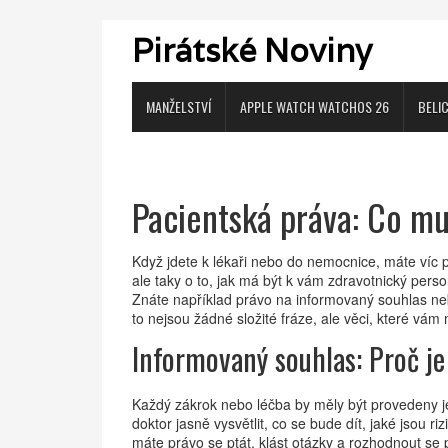
Pirátské Noviny
MANŽELSTVÍ
APPLE WATCH WATCHOS 26
BELI
Pacientská práva: Co mus
Když jdete k lékaři nebo do nemocnice, máte víc p
ale taky o to, jak má být k vám zdravotnický perso
Znáte například právo na informovaný souhlas n
to nejsou žádné složité fráze, ale věci, které v
Informovaný souhlas: Proč je 
Každý zákrok nebo léčba by měly být provedeny
doktor jasně vysvětlit, co se bude dít, jaké jsou r
máte právo se ptát, klást otázky a rozhodnout se