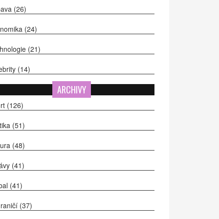
bava
(26)
onomika
(24)
hnologie
(21)
ebrity
(14)
ARCHIVY
rt
(126)
itika
(51)
tura
(48)
ávy
(41)
bal
(41)
raničí
(37)