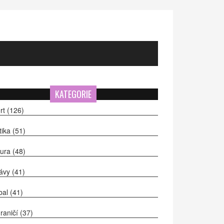
KATEGORIE
rt
(126)
itika
(51)
tura
(48)
ávy
(41)
bal
(41)
raničí
(37)