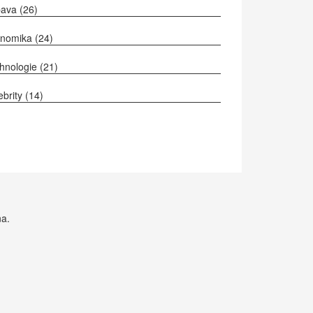
bava
(26)
onomika
(24)
hnologie
(21)
ebrity
(14)
na.