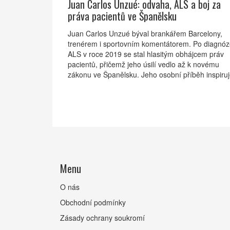
Juan Carlos Unzué: odvaha, ALS a boj za
práva pacientů ve Španělsku
Juan Carlos Unzué býval brankářem Barcelony,
trenérem i sportovním komentátorem. Po diagnó
ALS v roce 2019 se stal hlasitým obhájcem práv
pacientů, přičemž jeho úsilí vedlo až k novému
zákonu ve Španělsku. Jeho osobní příběh inspiruj
díky otevřenosti k vlastnímu osudu.
Menu
O nás
Obchodní podmínky
Zásady ochrany soukromí