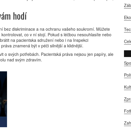
Zá
 vám hodí
Ek
í bez diskriminace a na ochranu vašeho soukromí. Můžete
Tec
kontrolovat, co v ní stojí. Pokud s léčbou nesouhlasíte nebo
brátit na pacientska sdružení nebo i na Inspekci
Cel
ráva znamená být v péči silnější a klidnější.
vit o svých potřebách. Pacientská práva nejsou jen papíry, ale
trolu nad svým zdravím.
Spo
Pol
Kul
Zpr
Fot
Zah