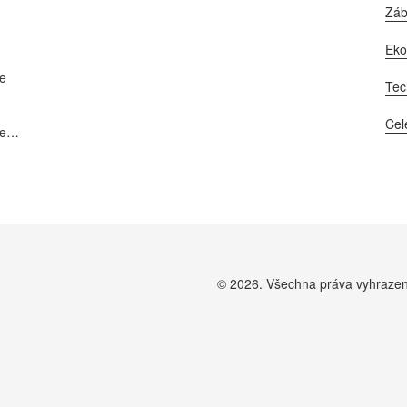
Zá
Ek
ze
Tec
Cel
e i
© 2026. Všechna práva vyhraze