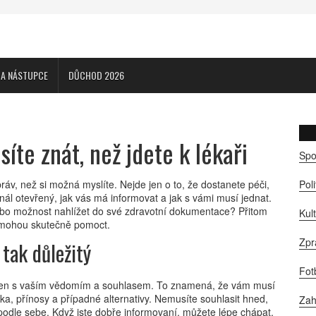
CA NÁSTUPCE
DŮCHOD 2026
íte znát, než jdete k lékaři
Spo
ráv, než si možná myslíte. Nejde jen o to, že dostanete péči,
Pol
nál otevřený, jak vás má informovat a jak s vámi musí jednat.
ebo možnost nahlížet do své zdravotní dokumentace? Přitom
Kul
ám mohou skutečně pomoct.
Zpr
tak důležitý
Fot
 jen s vaším vědomím a souhlasem. To znamená, že vám musí
izika, přínosy a případné alternativy. Nemusíte souhlasit hned,
Zah
 podle sebe. Když jste dobře informovaní, můžete lépe chápat,