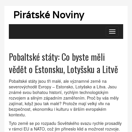
Pirátské Noviny
Zobrazit
navigaci
Pobaltské státy: Co byste měli
vědět o Estonsku, Lotyšsku a Litvě
Pobaltské státy jsou tři malé, ale významné země na
severovýchodě Evropy – Estonsko, Lotyšsko a Litva. Jsou
známé svou bohatou historií, rychlým technologickým
rozvojem a silným západním zaměřením. Proč by vás měly
zajímat, když jsou tak malé? Protože mají velký vliv na
bezpečnost, ekonomiku i kulturu v širším evropském
kontextu.
Tyto země se po rozpadu Sovětského svazu rychle prosadily
v rámci EU a NATO, což jim přineslo klid a možnost rozvoje.