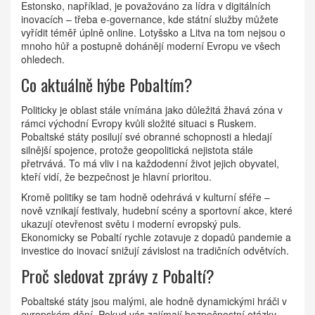
Estonsko, například, je považováno za lídra v digitálních
inovacích – třeba e-governance, kde státní služby můžete
vyřídit téměř úplně online. Lotyšsko a Litva na tom nejsou o
mnoho hůř a postupně dohánějí moderní Evropu ve všech
ohledech.
Co aktuálně hýbe Pobaltím?
Politicky je oblast stále vnímána jako důležitá žhavá zóna v
rámci východní Evropy kvůli složité situaci s Ruskem.
Pobaltské státy posilují své obranné schopnosti a hledají
silnější spojence, protože geopolitická nejistota stále
přetrvává. To má vliv i na každodenní život jejich obyvatel,
kteří vidí, že bezpečnost je hlavní prioritou.
Kromě politiky se tam hodně odehrává v kulturní sféře –
nově vznikají festivaly, hudební scény a sportovní akce, které
ukazují otevřenost světu i moderní evropský puls.
Ekonomicky se Pobaltí rychle zotavuje z dopadů pandemie a
investice do inovací snižují závislost na tradičních odvětvích.
Proč sledovat zprávy z Pobaltí?
Pobaltské státy jsou malými, ale hodně dynamickými hráči v
evropském dění. Pokud vás zajímají bezpečnostní otázky,