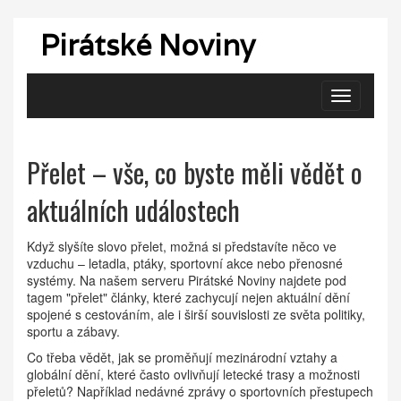
Pirátské Noviny
Zobrazit
navigaci
Přelet – vše, co byste měli vědět o
aktuálních událostech
Když slyšíte slovo přelet, možná si představíte něco ve
vzduchu – letadla, ptáky, sportovní akce nebo přenosné
systémy. Na našem serveru Pirátské Noviny najdete pod
tagem "přelet" články, které zachycují nejen aktuální dění
spojené s cestováním, ale i širší souvislosti ze světa politiky,
sportu a zábavy.
Co třeba vědět, jak se proměňují mezinárodní vztahy a
globální dění, které často ovlivňují letecké trasy a možnosti
přeletů? Například nedávné zprávy o sportovních přestupech