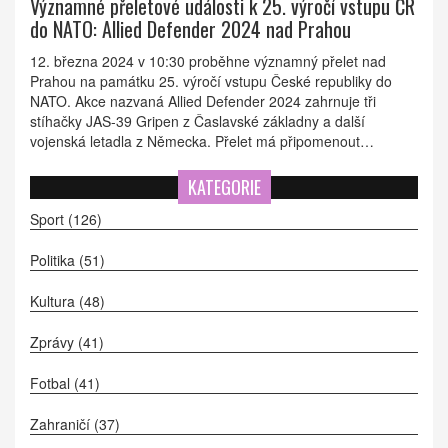
Významné přeletové události k 25. výročí vstupu ČR
do NATO: Allied Defender 2024 nad Prahou
12. března 2024 v 10:30 proběhne významný přelet nad
Prahou na památku 25. výročí vstupu České republiky do
NATO. Akce nazvaná Allied Defender 2024 zahrnuje tři
stíhačky JAS-39 Gripen z Časlavské základny a další
vojenská letadla z Německa. Přelet má připomenout
úspěšnou spolupráci mezi Českou a Německou letkou při
ochraně vzdušného prostoru za použití integrovaného
KATEGORIE
systému obrany NATINAMDS.
Sport
(126)
Politika
(51)
Kultura
(48)
Zprávy
(41)
Fotbal
(41)
Zahraničí
(37)