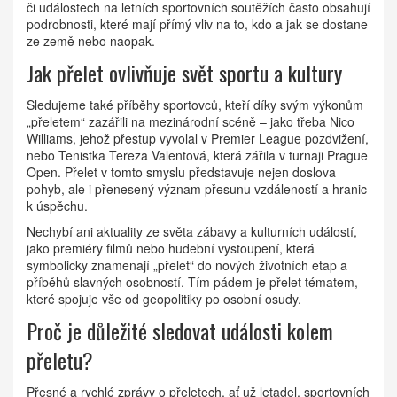
či událostech na letních sportovních soutěžích často obsahují
podrobnosti, které mají přímý vliv na to, kdo a jak se dostane
ze země nebo naopak.
Jak přelet ovlivňuje svět sportu a kultury
Sledujeme také příběhy sportovců, kteří díky svým výkonům
„přeletem“ zazářili na mezinárodní scéně – jako třeba Nico
Williams, jehož přestup vyvolal v Premier League pozdvižení,
nebo Tenistka Tereza Valentová, která zářila v turnaji Prague
Open. Přelet v tomto smyslu představuje nejen doslova
pohyb, ale i přenesený význam přesunu vzdáleností a hranic
k úspěchu.
Nechybí ani aktuality ze světa zábavy a kulturních událostí,
jako premiéry filmů nebo hudební vystoupení, která
symbolicky znamenají „přelet“ do nových životních etap a
příběhů slavných osobností. Tím pádem je přelet tématem,
které spojuje vše od geopolitiky po osobní osudy.
Proč je důležité sledovat události kolem
přeletu?
Přesné a rychlé zprávy o přeletech, ať už letadel, sportovních