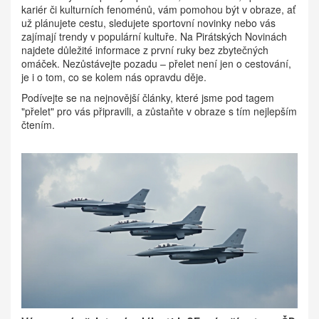
kariér či kulturních fenoménů, vám pomohou být v obraze, ať
už plánujete cestu, sledujete sportovní novinky nebo vás
zajímají trendy v populární kultuře. Na Pirátských Novinách
najdete důležité informace z první ruky bez zbytečných
omáček. Nezůstávejte pozadu – přelet není jen o cestování,
je i o tom, co se kolem nás opravdu děje.
Podívejte se na nejnovější články, které jsme pod tagem
"přelet" pro vás připravili, a zůstaňte v obraze s tím nejlepším
čtením.