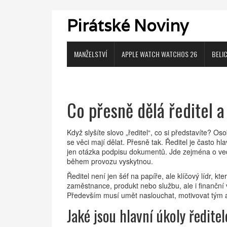
Pirátské Noviny
MANŽELSTVÍ
APPLE WATCH WATCHOS 26
BELI
Co přesně dělá ředitel a 
Když slyšíte slovo „ředitel“, co si představíte? O
se věci mají dělat. Přesně tak. Ředitel je často h
jen otázka podpisu dokumentů. Jde zejména o veden
během provozu vyskytnou.
Ředitel není jen šéf na papíře, ale klíčový lídr, kt
zaměstnance, produkt nebo službu, ale i finanční v
Především musí umět naslouchat, motivovat tým a 
Jaké jsou hlavní úkoly ředite