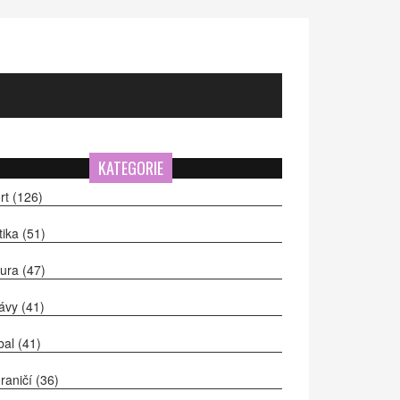
KATEGORIE
rt
(126)
itika
(51)
tura
(47)
ávy
(41)
bal
(41)
raničí
(36)