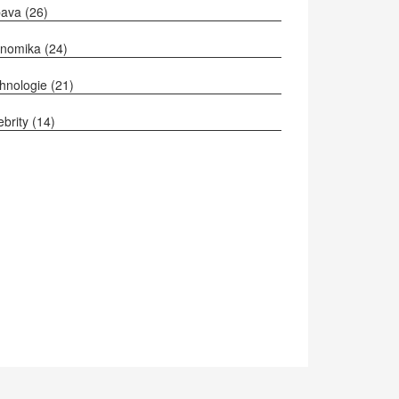
bava
(26)
onomika
(24)
hnologie
(21)
ebrity
(14)