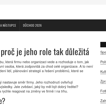
CA NÁSTUPCE
DŮCHOD 2026
proč je jeho role tak důležitá
Spo
sobu, která firmu nebo organizaci vede a rozhoduje o tom, jak
Pol
lavní osoba, která zodpovídá za chod celé organizace. A to není
í lidí, plánování strategií a řešení problémů, které se
Kul
Zpr
erý nastavuje směr firmy. Jeho rozhodnutí ovlivňují
ýsledky. Jste zvědaví, jaký by měl být dobrý ředitel?
Fot
rychle reagovat na změny ve firmě i na trhu.
le?
Zah