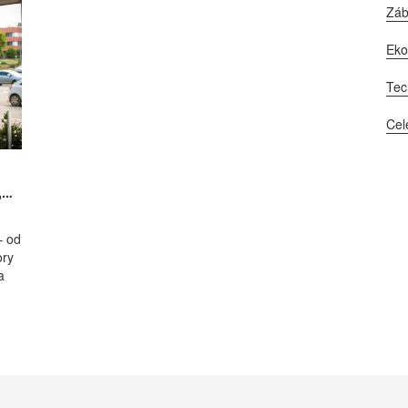
Zá
Ek
Tec
Cel
,
– od
ory
a