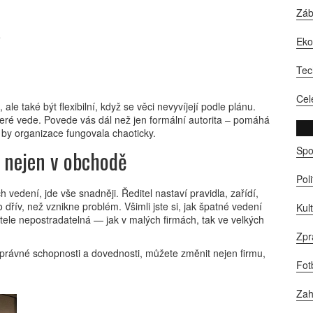
Zá
e
Ek
Tec
Cel
le také být flexibilní, když se věci nevyvíjejí podle plánu.
které vede. Povede vás dál než jen formální autorita – pomáhá
í by organizace fungovala chaoticky.
Spo
í nejen v obchodě
Pol
 vedení, jde vše snadněji. Ředitel nastaví pravidla, zařídí,
 dřív, než vznikne problém. Všimli jste si, jak špatné vedení
Kul
ditele nepostradatelná — jak v malých firmách, tak ve velkých
Zpr
správné schopnosti a dovednosti, můžete změnit nejen firmu,
Fot
Zah