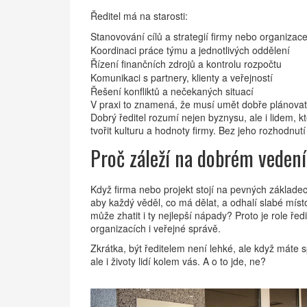
Ředitel má na starosti:
Stanovování cílů a strategií firmy nebo organizac
Koordinaci práce týmu a jednotlivých oddělení
Řízení finančních zdrojů a kontrolu rozpočtu
Komunikaci s partnery, klienty a veřejností
Řešení konfliktů a nečekaných situací
V praxi to znamená, že musí umět dobře plánovat, a
Dobrý ředitel rozumí nejen byznysu, ale i lidem, 
tvořit kulturu a hodnoty firmy. Bez jeho rozhodnut
Proč záleží na dobrém veden
Když firma nebo projekt stojí na pevných základech
aby každý věděl, co má dělat, a odhalí slabé místo
může zhatit i ty nejlepší nápady? Proto je role ře
organizacích i veřejné správě.
Zkrátka, být ředitelem není lehké, ale když máte 
ale i životy lidí kolem vás. A o to jde, ne?