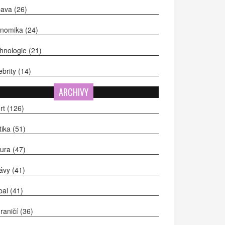
bava
(26)
onomika
(24)
hnologie
(21)
ebrity
(14)
ARCHIVY
rt
(126)
itika
(51)
tura
(47)
ávy
(41)
bal
(41)
raničí
(36)