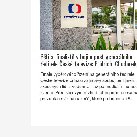
Pětice finalistů v boji o post generálního
ředitele České televize: Fridrich, Chudárek
Karas, Ponikelský a Šmuclerová
Finále výběrového řízení na generálního ředitele
České televize přináší zajímavý souboj pěti jmen 
zkušených lidí z vedení ČT až po mediální matad
zvenčí. Před klíčovým rozhodnutím porota čeká n
prezentace vizí uchazečů, které proběhnou 18.
června.