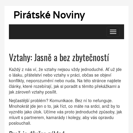
Pirátské Noviny
Zobrazit
navigaci
Vztahy: Jasně a bez zbytečností
Každý z nás ví, že vztahy nejsou vždy jednoduché. Ať už jde
o lásku, přátelství nebo vztahy v práci, občas se objeví
konflikty, neporozumění nebo nuda. Na této stránce najdete
články, které rozebírají, jak si poradit s těmito překážkami a
jak zároveň vztahy posílit.
Nejčastější problém? Komunikace. Bez ní to nefunguje.
Mnohokrát jde jen o to, jak říct, co máte na srdci, aniž by to
vyznělo jako útok. Učíme vás proto jednoduché způsoby, jak
mluvit s partnerem, kamarády i kolegy, aby vás opravdu
poslouchali.