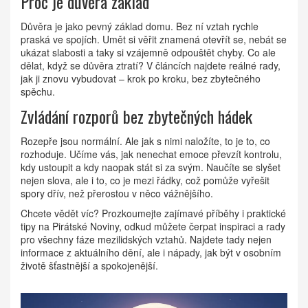
Proč je důvěra základ
Důvěra je jako pevný základ domu. Bez ní vztah rychle
praská ve spojích. Umět si věřit znamená otevřít se, nebát se
ukázat slabosti a taky si vzájemně odpouštět chyby. Co ale
dělat, když se důvěra ztratí? V článcích najdete reálné rady,
jak ji znovu vybudovat – krok po kroku, bez zbytečného
spěchu.
Zvládání rozporů bez zbytečných hádek
Rozepře jsou normální. Ale jak s nimi naložíte, to je to, co
rozhoduje. Učíme vás, jak nenechat emoce převzít kontrolu,
kdy ustoupit a kdy naopak stát si za svým. Naučíte se slyšet
nejen slova, ale i to, co je mezi řádky, což pomůže vyřešit
spory dřív, než přerostou v něco vážnějšího.
Chcete vědět víc? Prozkoumejte zajímavé příběhy i praktické
tipy na Pirátské Noviny, odkud můžete čerpat inspiraci a rady
pro všechny fáze mezilidských vztahů. Najdete tady nejen
informace z aktuálního dění, ale i nápady, jak být v osobním
životě šťastnější a spokojenější.