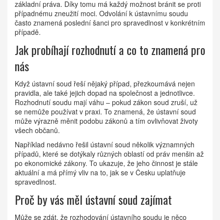
základní práva. Díky tomu má každý možnost bránit se proti
případnému zneužití moci. Odvolání k ústavnímu soudu
často znamená poslední šanci pro spravedlnost v konkrétním
případě.
Jak probíhají rozhodnutí a co to znamená pro
nás
Když ústavní soud řeší nějaký případ, přezkoumává nejen
pravidla, ale také jejich dopad na společnost a jednotlivce.
Rozhodnutí soudu mají váhu – pokud zákon soud zruší, už
se nemůže používat v praxi. To znamená, že ústavní soud
může výrazně měnit podobu zákonů a tím ovlivňovat životy
všech občanů.
Například nedávno řešil ústavní soud několik významných
případů, které se dotýkaly různých oblastí od práv menšin až
po ekonomické zákony. To ukazuje, že jeho činnost je stále
aktuální a má přímý vliv na to, jak se v Česku uplatňuje
spravedlnost.
Proč by vás měl ústavní soud zajímat
Může se zdát, že rozhodování ústavního soudu je něco