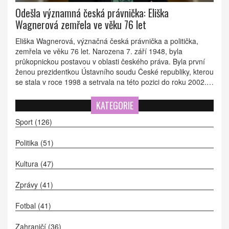
Odešla významná česká právnička: Eliška
Wagnerová zemřela ve věku 76 let
Eliška Wagnerová, význačná česká právnička a politička,
zemřela ve věku 76 let. Narozena 7. září 1948, byla
průkopnickou postavou v oblasti českého práva. Byla první
ženou prezidentkou Ústavního soudu České republiky, kterou
se stala v roce 1998 a setrvala na této pozici do roku 2002.
Po jejím působení jako prezidentka se stala více-
prezidentkou Ústavního soudu a tuto funkci zastávala do
KATEGORIE
roku 2012.
Sport
(126)
Politika
(51)
Kultura
(47)
Zprávy
(41)
Fotbal
(41)
Zahraničí
(36)