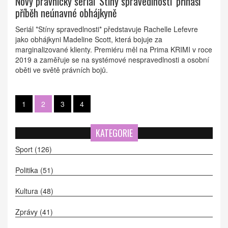
Nový právnický seriál 'Stíny spravedlnosti' přináší
příběh neúnavné obhájkyně
Seriál *Stíny spravedlnosti* představuje Rachelle Lefevre
jako obhájkyni Madeline Scott, která bojuje za
marginalizované klienty. Premiéru měl na Prima KRIMI v roce
2019 a zaměřuje se na systémové nespravedlnosti a osobní
oběti ve světě právních bojů.
1
2
3
4
KATEGORIE
Sport
(126)
Politika
(51)
Kultura
(48)
Zprávy
(41)