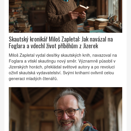
Skautský kronikář Miloš Zapletal: Jak navázal na
Foglara a vdechl život příběhům z Jizerek
Miloš Zapletal vydal desítky skautských knih, navazoval na
Foglara a vtiskl skautingu nový směr. Významně působil v
Jizerských horách, překládal světové autory a po revoluci
oživil skautská vydavatelství. Svými knihami ovlivnil celou
generaci mladých čtenářů.