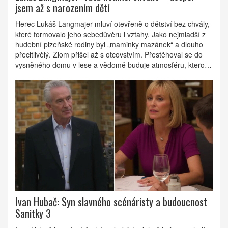
jsem až s narozením dětí
Herec Lukáš Langmajer mluví otevřeně o dětství bez chvály,
které formovalo jeho sebedůvěru i vztahy. Jako nejmladší z
hudební plzeňské rodiny byl „maminky mazánek“ a dlouho
přecitlivělý. Zlom přišel až s otcovstvím. Přestěhoval se do
vysněného domu v lese a vědomě buduje atmosféru, kterou
sám postrádal.
Ivan Hubač: Syn slavného scénáristy a budoucnost
Sanitky 3