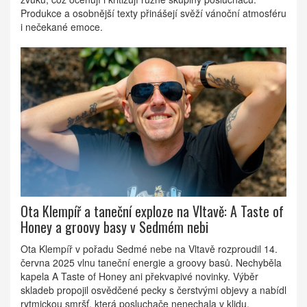
Produkce a osobnější texty přinášejí svěží vánoční atmosféru
i nečekané emoce.
Ota Klempíř a taneční exploze na Vltavě: A Taste of
Honey a groovy basy v Sedmém nebi
Ota Klempíř v pořadu Sedmé nebe na Vltavě rozproudil 14.
června 2025 vlnu taneční energie a groovy basů. Nechyběla
kapela A Taste of Honey ani překvapivé novinky. Výběr
skladeb propojil osvědčené pecky s čerstvými objevy a nabídl
rytmickou smršť, která posluchače nenechala v klidu.