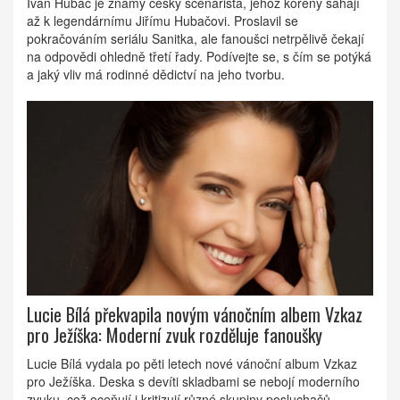
Ivan Hubač je známý český scénárista, jehož kořeny sahají
až k legendárnímu Jiřímu Hubačovi. Proslavil se
pokračováním seriálu Sanitka, ale fanoušci netrpělivě čekají
na odpovědi ohledně třetí řady. Podívejte se, s čím se potýká
a jaký vliv má rodinné dědictví na jeho tvorbu.
Lucie Bílá překvapila novým vánočním albem Vzkaz
pro Ježíška: Moderní zvuk rozděluje fanoušky
Lucie Bílá vydala po pěti letech nové vánoční album Vzkaz
pro Ježíška. Deska s devíti skladbami se nebojí moderního
zvuku, což oceňují i kritizují různé skupiny posluchačů.