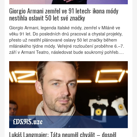
Giorgio Armani zemřel ve 91 letech: ikona módy
nestihla oslavit 50 let své značky
Giorgio Armani, legenda italské módy, zemřel v Miláně ve
věku 91 let. Do posledních dnů pracoval a chystal projekty,
přesto už nestihl plánované oslavy 50 let značky během
milánského týdne módy. Veřejné rozloučení proběhne 6.–7.
září v Armani Teatro, následovat bude soukromý pohřeb.
Jeho impérium v hodnotě kolem 10 miliard dolarů přesáhlo
oděvy a zasáhlo hotely, parfémy i design.
Lukáš Langmajer: Táta neuměl chválit – dospěl