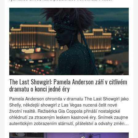
The Last Showgirl: Pamela Anderson září v citlivém
dramatu o konci jedné éry
Pamela Anderson ohromila v dramatu The Last Showgirl jako
Shelly, někdejší showgirl z Las Vegas nucená čelit nové
životní realitě. Režisérka Gia Coppola přináší nostalgické
ohlédnutí za ztraceným leskem kasinové éry. Snímek zaujme
autentickým zobrazením stárnutí, přátelství a odvahy změnit
svůj osud.