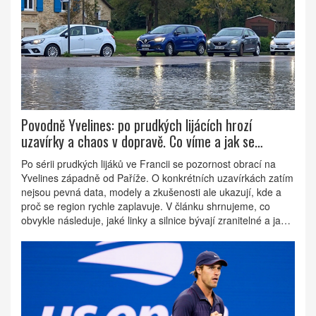
Povodně Yvelines: po prudkých lijácích hrozí
uzavírky a chaos v dopravě. Co víme a jak se
připravit
Po sérii prudkých lijáků ve Francii se pozornost obrací na
Yvelines západně od Paříže. O konkrétních uzavírkách zatím
nejsou pevná data, modely a zkušenosti ale ukazují, kde a
proč se region rychle zaplavuje. V článku shrnujeme, co
obvykle následuje, jaké linky a silnice bývají zranitelné a jak
se na výkyvy počasí prakticky připravit.