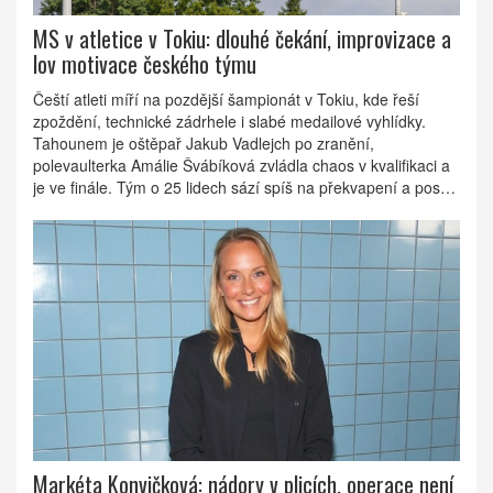
MS v atletice v Tokiu: dlouhé čekání, improvizace a
lov motivace českého týmu
Čeští atleti míří na pozdější šampionát v Tokiu, kde řeší
zpoždění, technické zádrhele i slabé medailové vyhlídky.
Tahounem je oštěpař Jakub Vadlejch po zranění,
polevaulterka Amálie Švábíková zvládla chaos v kvalifikaci a
je ve finále. Tým o 25 lidech sází spíš na překvapení a posun
mladých, třeba sprinterky Karolíny Maňasové.
Markéta Konvičková: nádory v plicích, operace není