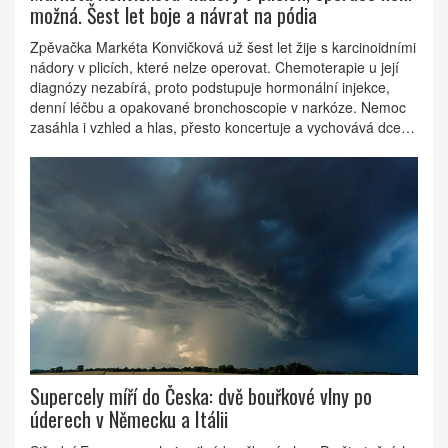
možná. Šest let boje a návrat na pódia
Zpěvačka Markéta Konvičková už šest let žije s karcinoidními
nádory v plicích, které nelze operovat. Chemoterapie u její
diagnózy nezabírá, proto podstupuje hormonální injekce,
denní léčbu a opakované bronchoscopie v narkóze. Nemoc
zasáhla i vzhled a hlas, přesto koncertuje a vychovává dceru.
Negativní prognózy si vědomě nepřipouští a spoléhá na
podporu rodiny.
Supercely míří do Česka: dvě bouřkové vlny po
úderech v Německu a Itálii