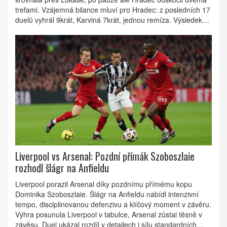
trefami. Vzájemná bilance mluví pro Hradec: z posledních 17
duelů vyhrál 9krát, Karviná 7krát, jednou remíza. Výsledek
zapadá do dobrého startu Hradce v sezoně 2025/2026.
Liverpool vs Arsenal: Pozdní přímák Szoboszlaie
rozhodl šlágr na Anfieldu
Liverpool porazil Arsenal díky pozdnímu přímému kopu
Dominika Szoboszlaie. Šlágr na Anfieldu nabídl intenzivní
tempo, disciplinovanou defenzivu a klíčový moment v závěru.
Výhra posunula Liverpool v tabulce, Arsenal zůstal těsně v
závěsu. Duel ukázal rozdíl v detailech i sílu standardních