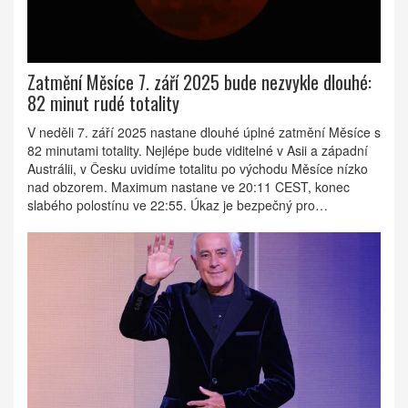
Zatmění Měsíce 7. září 2025 bude nezvykle dlouhé:
82 minut rudé totality
V neděli 7. září 2025 nastane dlouhé úplné zatmění Měsíce s
82 minutami totality. Nejlépe bude viditelné v Asii a západní
Austrálii, v Česku uvidíme totalitu po východu Měsíce nízko
nad obzorem. Maximum nastane ve 20:11 CEST, konec
slabého polostínu ve 22:55. Úkaz je bezpečný pro
pozorování i focení. Půjde o druhé a poslední měsíční
zatmění roku.