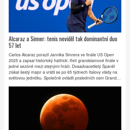
Alcaraz a Sinner: tenis neviděl tak dominantní duo
57 let
Carlos Alcaraz porazil Jannika Sinnera ve finále US Open
2025 a zapsal historický hattrick: třetí grandslamové finále v
jedné sezóně mezi stejnými hráči. Dvaadvacetiletý Španěl
získal šestý major a vrátil se po 65 týdnech Italovy vlády na
světovou jedničku. Společně ovládli posledních osm Grand
Slamů a nastavili laťku, kterou zbytek okruhu zatím
nedosahuje.