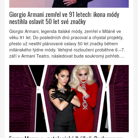
Giorgio Armani zemřel ve 91 letech: ikona módy
nestihla oslavit 50 let své značky
Giorgio Armani, legenda italské módy, zemřel v Miláně ve
věku 91 let. Do posledních dnů pracoval a chystal projekty,
přesto už nestihl plánované oslavy 50 let značky během
milánského týdne módy. Veřejné rozloučení proběhne 6.–7.
září v Armani Teatro, následovat bude soukromý pohřeb.
Jeho impérium v hodnotě kolem 10 miliard dolarů přesáhlo
oděvy a zasáhlo hotely, parfémy i design.