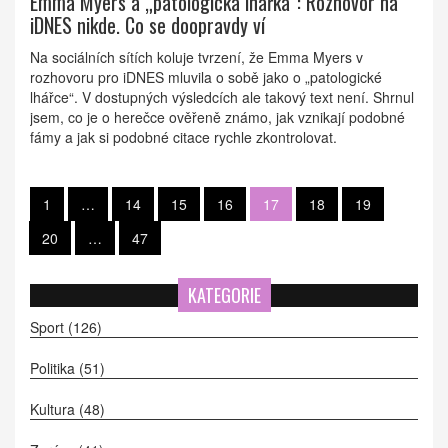
Emma Myers a „patologická lhářka“: Rozhovor na
iDNES nikde. Co se doopravdy ví
Na sociálních sítích koluje tvrzení, že Emma Myers v
rozhovoru pro iDNES mluvila o sobě jako o „patologické
lhářce“. V dostupných výsledcích ale takový text není. Shrnul
jsem, co je o herečce ověřeně známo, jak vznikají podobné
fámy a jak si podobné citace rychle zkontrolovat.
1
…
14
15
16
17
18
19
20
…
47
KATEGORIE
Sport
(126)
Politika
(51)
Kultura
(48)