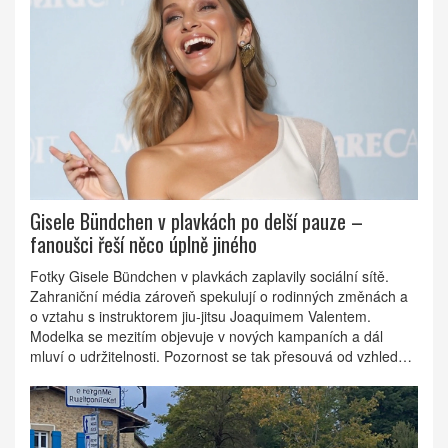
Gisele Bündchen v plavkách po delší pauze –
fanoušci řeší něco úplně jiného
Fotky Gisele Bündchen v plavkách zaplavily sociální sítě.
Zahraniční média zároveň spekulují o rodinných změnách a
o vztahu s instruktorem jiu-jitsu Joaquimem Valentem.
Modelka se mezitím objevuje v nových kampaních a dál
mluví o udržitelnosti. Pozornost se tak přesouvá od vzhledu k
otázkám mateřství, práce a aktivismu.