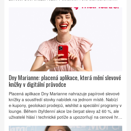
situací.
Dny Marianne: placená aplikace, která mění slevové
knížky v digitální průvodce
Placená aplikace Dny Marianne nahrazuje papírové slevové
knížky a soustředí stovky nabídek na jednom místě. Nabízí
e-kupony, geolokaci prodejců, wishlist a speciální programy v
lounge. Během čtyřdenní akce lze čerpat slevy až 60 %, ale
uživatelé hlásí i technické potíže a upozorňují na cenové hry
obchodníků. Přidáváme praktické tipy, jak z akce vytěžit
maximum.