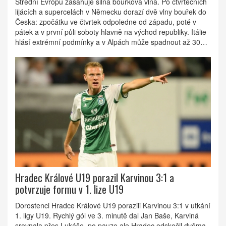
Střední Evropu zasahuje silná bouřková vlna. Po čtvrtečních
lijácích a supercelách v Německu dorazí dvě vlny bouřek do
Česka: zpočátku ve čtvrtek odpoledne od západu, poté v
pátek a v první půli soboty hlavně na východ republiky. Itálie
hlásí extrémní podmínky a v Alpách může spadnout až 300
l/m². Meteorologové varují před přívalovými srážkami, nárazy
větru a krupobitím.
Hradec Králové U19 porazil Karvinou 3:1 a
potvrzuje formu v 1. lize U19
Dorostenci Hradce Králové U19 porazili Karvinou 3:1 v utkání
1. ligy U19. Rychlý gól ve 3. minutě dal Jan Baše, Karviná
srovnala přes Lukáše, po pauze ale Hradec odskočil dvěma